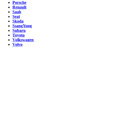
Porsche
Renault
Saab
Seat
Skoda
SsangYong
Subaru
Toyota
Volkswagen
Volvo