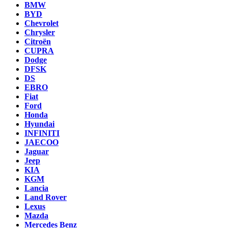
BMW
BYD
Chevrolet
Chrysler
Citroën
CUPRA
Dodge
DFSK
DS
EBRO
Fiat
Ford
Honda
Hyundai
INFINITI
JAECOO
Jaguar
Jeep
KIA
KGM
Lancia
Land Rover
Lexus
Mazda
Mercedes Benz