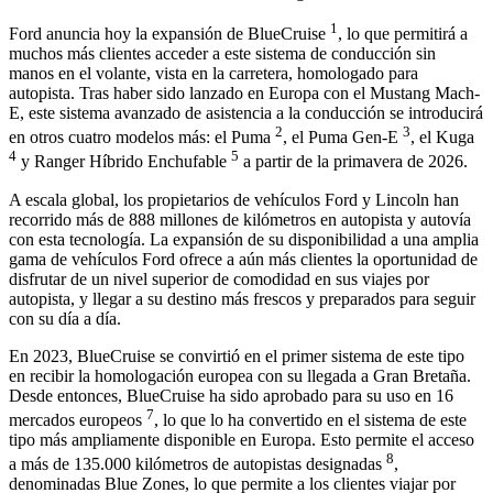
1
Ford anuncia hoy la expansión de BlueCruise
, lo que permitirá a
muchos más clientes acceder a este sistema de conducción sin
manos en el volante, vista en la carretera, homologado para
autopista. Tras haber sido lanzado en Europa con el Mustang Mach-
E, este sistema avanzado de asistencia a la conducción se introducirá
2
3
en otros cuatro modelos más: el Puma
, el Puma Gen-E
, el Kuga
4
5
y Ranger Híbrido Enchufable
a partir de la primavera de 2026.
A escala global, los propietarios de vehículos Ford y Lincoln han
recorrido más de 888 millones de kilómetros en autopista y autovía
con esta tecnología. La expansión de su disponibilidad a una amplia
gama de vehículos Ford ofrece a aún más clientes la oportunidad de
disfrutar de un nivel superior de comodidad en sus viajes por
autopista, y llegar a su destino más frescos y preparados para seguir
con su día a día.
En 2023, BlueCruise se convirtió en el primer sistema de este tipo
en recibir la homologación europea con su llegada a Gran Bretaña.
Desde entonces, BlueCruise ha sido aprobado para su uso en 16
7
mercados europeos
, lo que lo ha convertido en el sistema de este
tipo más ampliamente disponible en Europa. Esto permite el acceso
8
a más de 135.000 kilómetros de autopistas designadas
,
denominadas Blue Zones, lo que permite a los clientes viajar por