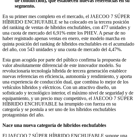
de conducción), que establecen nuevas referencias en su
segmento.
En su primer mes completo en el mercado, el JAECOO 7 SÚPER
HÍBRIDO ENCHUFABLE se ha colocado en la tercera posición
del ranking de ventas de híbridos enchufables, con 477 unidades y
una cuota de mercado del 6,91% entre los PHEV. A pesar de no
haber registrado apenas ventas en enero, este modelo marcha en
quinta posición del ranking de híbridos enchufables en el acumulado
del año, con 543 unidades y una cuota de mercado del 4,47%.
Esta gran acogida por parte del público confirma la propuesta de
valor absolutamente diferencial de este innovador modelo. Su
revolucionaria tecnología híbrida de tercera generación establece
nuevas referencias en eficiencia, autonomía y rendimiento, y aporta
una experiencia de conducción dual, que combina lo mejor de los
vehículos híbridos y eléctricos. Con un atractivo diseño, un
sofisticado y tecnológico interior, el máximo nivel de seguridad y de
equipamiento, y un precio muy competitivo, el JAECOO 7 SÚPER
HÍBRIDO ENCHUFABLE ha irrumpido con fuerza en su
categoría y se postula a ser uno de los híbridos enchufables
protagonistas del año.
Nace una nueva categoría de híbridos enchufables
El JAECOO 7 SÚPER HÍBRIDO ENCHUFABLE supone una