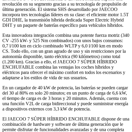
revolución en su segmento gracias a su tecnología de propulsión de
última generación. El sistema SHS desarrollado por JAECOO
incorpora tres tecnologías líderes en su clase: el eficiente motor 1.5T
GDI DHE, la transmisión híbrida dedicada Super Electric Hybrid
DHT y un paquete de baterías específico para vehículos híbridos.
Esta innovadora integración combina una potente fuerza motriz (340
CV -255 kW- y 525 Nm combinados) con unos bajos consumos:
0,7 l/100 km en ciclo combinado WLTP y 6,0 l/100 km en modo
CS. Todo ello, con un gran agrado de uso y sin restricciones por la
autonomía disponible, tanto eléctrica (90 kilómetros) como total
(1.200 km). Gracias a ello, el JAECOO 7 SÚPER HÍBRIDO
ENCHUFABLE combina las ventajas los coches híbridos y
eléctricos para ofrecer el máximo confort en todos los escenarios y
adaptarse a los estilos de vida de sus usuarios
.
En un cargador de 40 kW de potencia, las baterías se pueden cargar
del 30 al 80% en solo 20 minutos; en un punto de carga de 6,6 kW,
el tiempo de carga es de 3 horas y 20 minutos. Además, cuenta con
una función V2L de carga bidireccional y puede suministrar energía
a dispositivos externos con 3,3 kW de potencia.
El JAECOO 7 SÚPER HÍBRIDO ENCHUFABLE dispone de una
combinación de hardware y software de última generación que le
permite disfrutar de funcionalidades avanzadas y de una completa