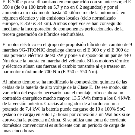
El E 300 e por su dinamismo en comparación con su antecesor, el E
350 e (de 0 a 100 km/h en 5,7 y no en 6,2 segundos) y por el
aumento a un máximo de hasta 50 kilómetros de la autonomía en
régimen eléctrico y sin emisiones locales (ciclo normalizado
europeo, E 350 e: 33 km). Ambos objetivos se han conseguido
mediante la incorporación de componentes perfeccionados de la
tercera generación de híbridos enchufables.
El motor eléctrico en el grupo de propulsión híbrido del cambio de 9
marchas 9G-TRONIC despliega ahora en el E 300 e y el E 300 de
una potencia eléctrica de 90 kW y pone a disposición un par de 440
Nm desde la puesta en marcha del vehículo. Si los motores térmico
y eléctrico aúnan sus fuerzas el cambio transmite al eje trasero un
par motor máximo de 700 Nm (E 350 e: 550 Nm).
Al mismo tiempo se ha modificado la composición química de las
celdas de la batería de alto voltaje de la Clase E. De ese modo, sin
variación del espacio necesario para el montaje, ofrece ahora un
contenido energético mucho mayor: 13,5 kWh frente a los 6,4 kWh
de la versión anterior. Gracias al cargador de a bordo con una
potencia de 7,4 kW, la batería puede cargarse de 10 a 100% SoC
(estado de carga) en solo 1,5 horas por conexión a un Wallbox si se
aprovecha la potencia máxima. Si se utiliza una toma de corriente
doméstica convencional es suficiente con un periodo de carga de
unas cinco horas.