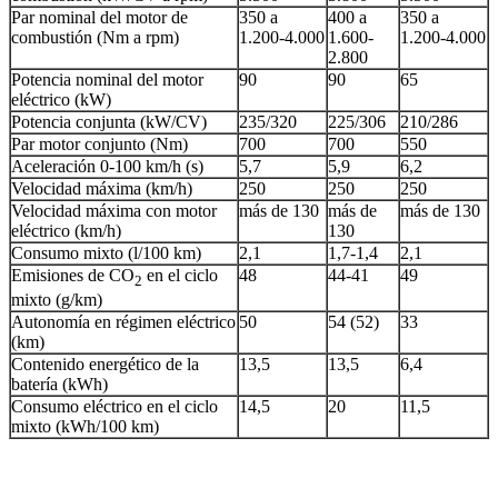
Par nominal del motor de
350 a
400 a
350 a
combustión (Nm a rpm)
1.200-4.000
1.600-
1.200-4.000
2.800
Potencia nominal del motor
90
90
65
eléctrico (kW)
Potencia conjunta (kW/CV)
235/320
225/306
210/286
Par motor conjunto (Nm)
700
700
550
Aceleración 0-100 km/h (s)
5,7
5,9
6,2
Velocidad máxima (km/h)
250
250
250
Velocidad máxima con motor
más de 130
más de
más de 130
eléctrico (km/h)
130
Consumo mixto (l/100 km)
2,1
1,7-1,4
2,1
Emisiones de CO
en el ciclo
48
44-41
49
2
mixto (g/km)
Autonomía en régimen eléctrico
50
54 (52)
33
(km)
Contenido energético de la
13,5
13,5
6,4
batería (kWh)
Consumo eléctrico en el ciclo
14,5
20
11,5
mixto (kWh/100 km)