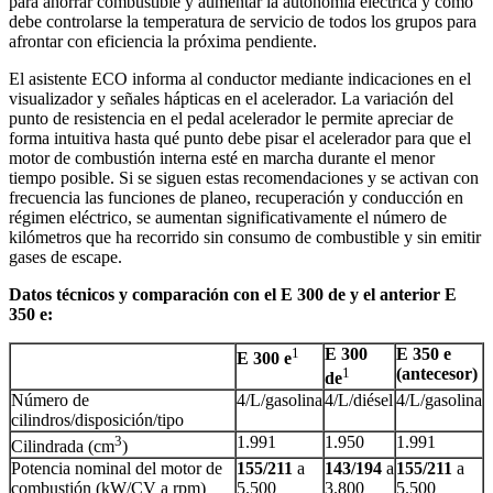
para ahorrar combustible y aumentar la autonomía eléctrica y cómo
debe controlarse la temperatura de servicio de todos los grupos para
afrontar con eficiencia la próxima pendiente.
El asistente ECO informa al conductor mediante indicaciones en el
visualizador y señales hápticas en el acelerador. La variación del
punto de resistencia en el pedal acelerador le permite apreciar de
forma intuitiva hasta qué punto debe pisar el acelerador para que el
motor de combustión interna esté en marcha durante el menor
tiempo posible. Si se siguen estas recomendaciones y se activan con
frecuencia las funciones de planeo, recuperación y conducción en
régimen eléctrico, se aumentan significativamente el número de
kilómetros que ha recorrido sin consumo de combustible y sin emitir
gases de escape.
Datos técnicos y comparación con el E 300 de y el anterior E
350 e:
1
E 300
E 350 e
E 300 e
1
(antecesor)
de
Número de
4/L/gasolina
4/L/diésel
4/L/gasolina
cilindros/disposición/tipo
3
1.991
1.950
1.991
Cilindrada (cm
)
Potencia nominal del motor de
155/211
a
143/194
a
155/211
a
combustión (kW/CV a rpm)
5.500
3.800
5.500