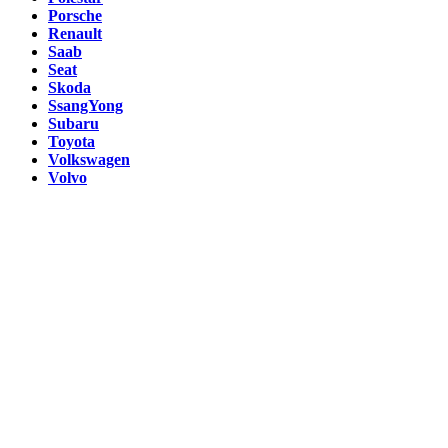
Porsche
Renault
Saab
Seat
Skoda
SsangYong
Subaru
Toyota
Volkswagen
Volvo