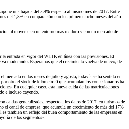
e supone una bajada del 3,9% respecto al mismo mes de 2017. Entre
ciones del 1,8% en comparación con los primeros ocho meses del año
mención al moverse en un entorno más maduro y con un mercado de
la entrada en vigor del WLTP, en línea con las previsiones. El
, se va moderando. Esperamos que el crecimiento vuelva de nuevo, de
mercado en los meses de julio y agosto, todavía se ha sentido en
 por otro el stock de kilómetro 0 que acumulan los concesionarios ha
iones. En cualquier caso, esta nueva caída de las matriculaciones
do e incluso cayendo.
 caídas generalizadas, respecto a los datos de 2017, en turismos de
omo el canal de empresa, que acumula un crecimiento de más del 17%
al es también un reflejo del buen comportamiento de las empresas en
ayoría de los segmentos».