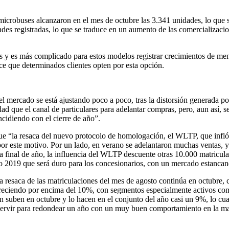
y microbuses alcanzaron en el mes de octubre las 3.341 unidades, lo qu
dades registradas, lo que se traduce en un aumento de las comercializa
sis y es más complicado para estos modelos registrar crecimientos de 
e que determinados clientes opten por esta opción.
rcado se está ajustando poco a poco, tras la distorsión generada por 
dad que el canal de particulares para adelantar compras, pero, aun así
cidiendo con el cierre de año”.
a resaca del nuevo protocolo de homologación, el WLTP, que infló el 
or este motivo. Por un lado, en verano se adelantaron muchas ventas, y
final de año, la influencia del WLTP descuente otras 10.000 matriculac
io 2019 que será duro para los concesionarios, con un mercado estancan
aca de las matriculaciones del mes de agosto continúa en octubre, con
 creciendo por encima del 10%, con segmentos especialmente activos c
n suben en octubre y lo hacen en el conjunto del año casi un 9%, lo cu
 servir para redondear un año con un muy buen comportamiento en la m