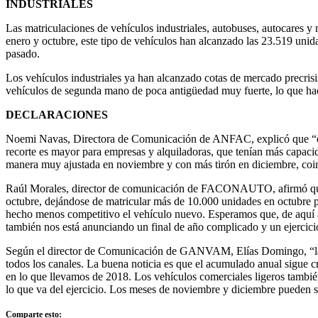
INDUSTRIALES
Las matriculaciones de vehículos industriales, autobuses, autocares 
enero y octubre, este tipo de vehículos han alcanzado las 23.519 uni
pasado.
Los vehículos industriales ya han alcanzado cotas de mercado precri
vehículos de segunda mano de poca antigüedad muy fuerte, lo que hac
DECLARACIONES
Noemi Navas, Directora de Comunicación de ANFAC, explicó que “el me
recorte es mayor para empresas y alquiladoras, que tenían más capaci
manera muy ajustada en noviembre y con más tirón en diciembre, coin
Raúl Morales, director de comunicación de FACONAUTO, afirmó que “l
octubre, dejándose de matricular más de 10.000 unidades en octubre p
hecho menos competitivo el vehículo nuevo. Esperamos que, de aquí a 
también nos está anunciando un final de año complicado y un ejercic
Según el director de Comunicación de GANVAM, Elías Domingo, “la res
todos los canales. La buena noticia es que el acumulado anual sigue
en lo que llevamos de 2018. Los vehículos comerciales ligeros tambié
lo que va del ejercicio. Los meses de noviembre y diciembre pueden
Comparte esto: