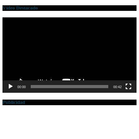
Vídeo Destacado
Reproductor
de
vídeo
00:00
00:42
Publicidad