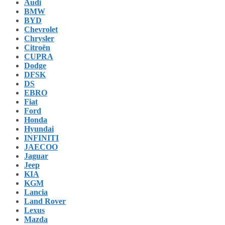
Audi
BMW
BYD
Chevrolet
Chrysler
Citroën
CUPRA
Dodge
DFSK
DS
EBRO
Fiat
Ford
Honda
Hyundai
INFINITI
JAECOO
Jaguar
Jeep
KIA
KGM
Lancia
Land Rover
Lexus
Mazda