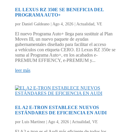
EL LEXUS RZ 350E SE BENEFICIA DEL
PROGRAMA AUTO+
por
Daniel Galdeano
|
Ago 4, 2026
|
Actualidad
,
VE
El nuevo Programa Auto+ llega para sustituir al Plan
Moves III, un nuevo paquete de ayudas
gubernamentales diseñado para facilitar el acceso
a vehículos con etiqueta CERO. El Lexus RZ 350e se
suma al Programa Auto+, en los acabados e-
PREMIUM EFFIENCY, e-PREMIUM y...
leer más
EL A2 E-TRON ESTABLECE NUEVOS
ESTÁNDARES DE EFICIENCIA EN AUDI
por
Luis Martínez
|
Ago 4, 2026
|
Actualidad
,
VE
El A2 e-tron es el Audi más eficiente de todos los