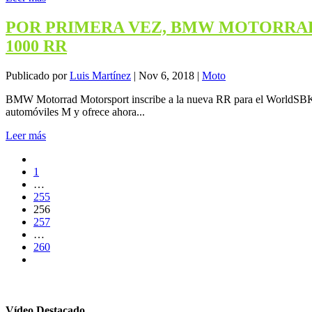
POR PRIMERA VEZ, BMW MOTORRAD
1000 RR
Publicado por
Luis Martínez
|
Nov 6, 2018
|
Moto
BMW Motorrad Motorsport inscribe a la nueva RR para el WorldSBK 2
automóviles M y ofrece ahora...
Leer más
1
…
255
256
257
…
260
Vídeo Destacado