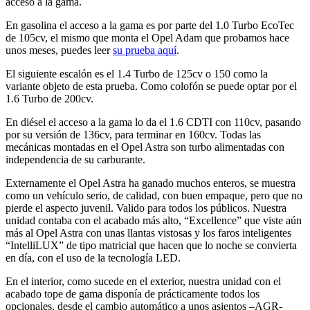
acceso a la gama.
En gasolina el acceso a la gama es por parte del 1.0 Turbo EcoTec
de 105cv, el mismo que monta el Opel Adam que probamos hace
unos meses, puedes leer
su prueba aquí
.
El siguiente escalón es el 1.4 Turbo de 125cv o 150 como la
variante objeto de esta prueba. Como colofón se puede optar por el
1.6 Turbo de 200cv.
En diésel el acceso a la gama lo da el 1.6 CDTI con 110cv, pasando
por su versión de 136cv, para terminar en 160cv. Todas las
mecánicas montadas en el Opel Astra son turbo alimentadas con
independencia de su carburante.
Externamente el Opel Astra ha ganado muchos enteros, se muestra
como un vehículo serio, de calidad, con buen empaque, pero que no
pierde el aspecto juvenil. Valido para todos los públicos. Nuestra
unidad contaba con el acabado más alto, “Excellence” que viste aún
más al Opel Astra con unas llantas vistosas y los faros inteligentes
“IntelliLUX” de tipo matricial que hacen que lo noche se convierta
en día, con el uso de la tecnología LED.
En el interior, como sucede en el exterior, nuestra unidad con el
acabado tope de gama disponía de prácticamente todos los
opcionales, desde el cambio automático a unos asientos –AGR-