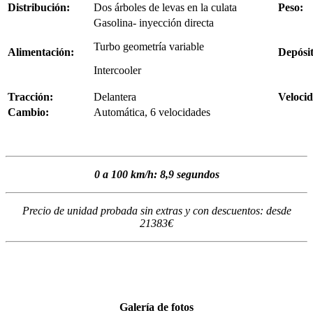
Distribución:
Dos árboles de levas en la culata
Peso:
Gasolina- inyección directa
Turbo geometría variable
Alimentación:
Depósit
Intercooler
Tracción:
Delantera
Veloci
Cambio:
Automática, 6 velocidades
0 a 100 km/h: 8,9 segundos
Precio de unidad probada sin extras y con descuentos: desde
21383€
Galería de fotos