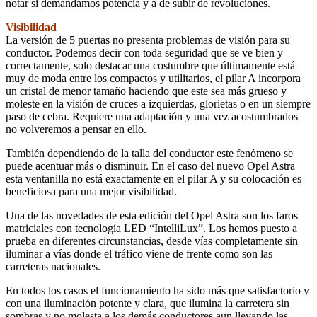
notar si demandamos potencia y a de subir de revoluciones.
Visibilidad
La versión de 5 puertas no presenta problemas de visión para su
conductor. Podemos decir con toda seguridad que se ve bien y
correctamente, solo destacar una costumbre que últimamente está
muy de moda entre los compactos y utilitarios, el pilar A incorpora
un cristal de menor tamaño haciendo que este sea más grueso y
moleste en la visión de cruces a izquierdas, glorietas o en un siempre
paso de cebra. Requiere una adaptación y una vez acostumbrados
no volveremos a pensar en ello.
También dependiendo de la talla del conductor este fenómeno se
puede acentuar más o disminuir. En el caso del nuevo Opel Astra
esta ventanilla no está exactamente en el pilar A y su colocación es
beneficiosa para una mejor visibilidad.
Una de las novedades de esta edición del Opel Astra son los faros
matriciales con tecnología LED “IntelliLux”. Los hemos puesto a
prueba en diferentes circunstancias, desde vías completamente sin
iluminar a vías donde el tráfico viene de frente como son las
carreteras nacionales.
En todos los casos el funcionamiento ha sido más que satisfactorio y
con una iluminación potente y clara, que ilumina la carretera sin
sombras y no molesta a los demás conductores aun llevando las