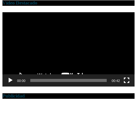
Vídeo Destacado
Reproductor
de
vídeo
00:00
00:42
Publicidad