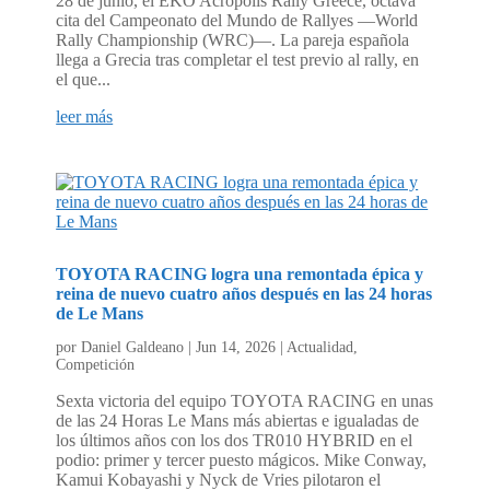
28 de junio, el EKO Acrópolis Rally Greece, octava
cita del Campeonato del Mundo de Rallyes —World
Rally Championship (WRC)—. La pareja española
llega a Grecia tras completar el test previo al rally, en
el que...
leer más
TOYOTA RACING logra una remontada épica y
reina de nuevo cuatro años después en las 24 horas
de Le Mans
por
Daniel Galdeano
|
Jun 14, 2026
|
Actualidad
,
Competición
Sexta victoria del equipo TOYOTA RACING en unas
de las 24 Horas Le Mans más abiertas e igualadas de
los últimos años con los dos TR010 HYBRID en el
podio: primer y tercer puesto mágicos. Mike Conway,
Kamui Kobayashi y Nyck de Vries pilotaron el