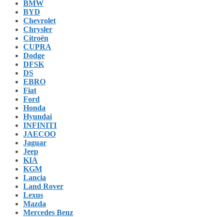
BMW
BYD
Chevrolet
Chrysler
Citroën
CUPRA
Dodge
DFSK
DS
EBRO
Fiat
Ford
Honda
Hyundai
INFINITI
JAECOO
Jaguar
Jeep
KIA
KGM
Lancia
Land Rover
Lexus
Mazda
Mercedes Benz